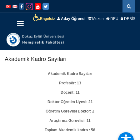
İçeriğe
Navigasyona
atla
atla
Engelsiz
Aday Öğrenci
Mezun
DEU
DEBİS
Menüye
Geç
Akademik Kadro Sayıları
Akademik Kadro Sayıları
Profesör: 13
Doçent: 11
Doktor Öğretim Üyesi: 21
Öğretim Görevlisi Doktor: 2
Araştırma Görevlisi: 11
Toplam Akademik kadro : 58