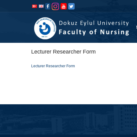
İçeriğe
Navigasyona
atla
atla
Lecturer Researcher Form
Lecturer Researcher Form